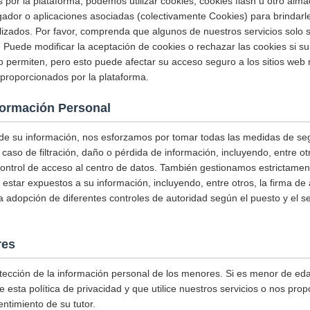
s por la plataforma, podemos utilizar cookies, cookies flash u otro alm
ador o aplicaciones asociadas (colectivamente Cookies) para brindarl
alizados. Por favor, comprenda que algunos de nuestros servicios solo
 Puede modificar la aceptación de cookies o rechazar las cookies si su
o permiten, pero esto puede afectar su acceso seguro a los sitios web 
s proporcionados por la plataforma.
formación Personal
 de su información, nos esforzamos por tomar todas las medidas de se
 caso de filtración, daño o pérdida de información, incluyendo, entre 
control de acceso al centro de datos. También gestionamos estrictame
estar expuestos a su información, incluyendo, entre otros, la firma de
 la adopción de diferentes controles de autoridad según el puesto y el 
res
tección de la información personal de los menores. Si es menor de eda
 esta política de privacidad y que utilice nuestros servicios o nos prop
ntimiento de su tutor.