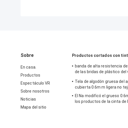
Sobre
Productos cortados con tin
banda de alta resistencia de
En casa.
de las bridas de plástico del 
Productos
pegamento del equipo de de
Tela de algodón gruesa del a
Espectáculo VR
0.05m m
cubierta 0.6m m ligera no tej
Sobre nosotros
El Na modificó el grueso 0.
Noticias
los productos de la cinta de l
Mapa del sitio
PTFE que cortaban con tint