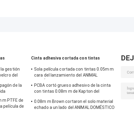
DEJ
tas
Cinta adhesiva cortada con tintas
 la gestión
Sola película cortada con tintas 0.05m m
velcro del
cara del lanzamiento del ANIMAL
portes de
DOMÉSTICO del siloxano del Polyimide de
pagón de la
PCBA cortó grueso adhesivo de la cinta
la cinta adhesiva
ida
con tintas 0.08m m de Kapton del
Polyimide
6m m PTFE de
0.08m m Brown cortaron el solo material
a película de
echado a un lado del ANIMAL DOMÉSTICO
as
con tintas del Polyimide de la cinta
adhesiva