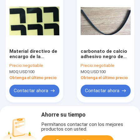
Material directivo de
carbonato de calcio
encargo de la
adhesivo negro de
esponja de EVA Foam
20m m EVA Foam
Precio:
negotiable
Precio:
negotiable
ROHS del acetato de
Double Sided Tape
MOQ:
USD100
MOQ:
USD100
Polyethyl
Obtenga el último precio
Obtenga el último precio
Contactar ahora
Contactar ahora
Ahorre su tiempo
Permítanos contactar con los mejores
productos con usted.