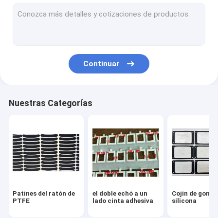
Hoja conductora de la espuma
Caliente el material conductor
Película protectora
Continuar
Difusor ligero de encargo
Espuma a prueba de choques
Nuestras Categorías
EVA Foam de encargo
GEL 3R
Mylar cortado con tintas
Cinta adhesiva cortada con tintas
Patines del ratón de
el doble echó a un
Cojín de goma 
Productos cortados con tintas
PTFE
lado cinta adhesiva
silicona