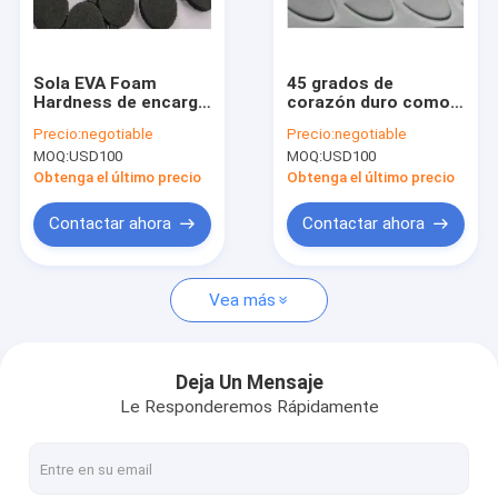
Sobre nosotros
Recorrido por la fábrica
Sola EVA Foam
45 grados de
Hardness de encargo
corazón duro como
Control de calidad
60 grados rellena el
EVA Adhesive Foam
Precio:
negotiable
Precio:
negotiable
grueso de 5m m
Die Cutting 7m m
MOQ:
USD100
MOQ:
USD100
densamente
Contacta con nosotros
Obtenga el último precio
Obtenga el último precio
Noticias
Contactar ahora
Contactar ahora
Solicitar una cita
Vea más
Patines del ratón de PTFE
Deja Un Mensaje
Le Responderemos Rápidamente
el doble echó a un lado cinta adhesiva
Cojín de goma de silicona