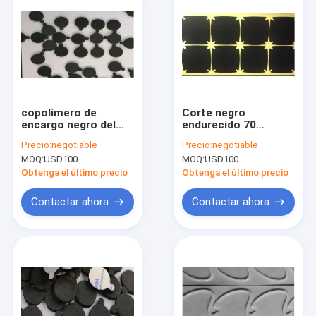
copolímero de
Corte negro
encargo negro del
endurecido 70
acetato de 7m m EVA
grados EVA Foam
Precio:
negotiable
Precio:
negotiable
Foam Sheet Ethylene
Blocks Stearic Acid
MOQ:
USD100
MOQ:
USD100
Vinyl con la manija
para los paquetes del
caso
Obtenga el último precio
Obtenga el último precio
Contactar ahora
Contactar ahora
En casa.
Productos
Los vídeos