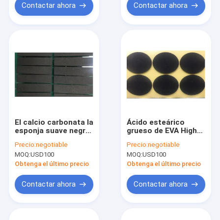
Contactar ahora
Contactar ahora
El calcio carbonata la
Ácido esteárico
esponja suave negra
grueso de EVA High
de encargo de EVA
Density Foam 1m m
Precio:
negotiable
Precio:
negotiable
Foam 20m m contra
de la amortiguación
MOQ:
USD100
MOQ:
USD100
la vibración
de choque de la
elipse
Obtenga el último precio
Obtenga el último precio
Contactar ahora
Contactar ahora