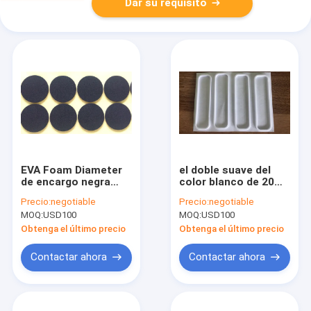
Dar su requisito
EVA Foam Diameter
el doble suave del
de encargo negra
color blanco de 20m
redonda D80*1.5mm
m echó a un lado
Precio:
negotiable
Precio:
negotiable
60 grados
certificación de EVA
MOQ:
USD100
MOQ:
USD100
difícilmente
Foam Tape Material
alrededor del
ROHS
Obtenga el último precio
Obtenga el último precio
amortiguador
Contactar ahora
Contactar ahora