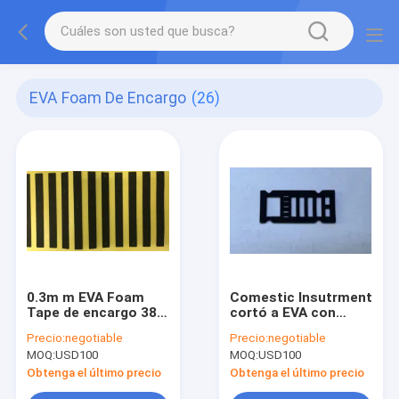
EVA Foam De Encargo
(26)
0.3m m EVA Foam
Comestic Insutrment
Tape de encargo 38
cortó a EVA con
grados de la dureza
tintas y el
Precio:
negotiable
Precio:
negotiable
de amortiguador
avellanador cortó a
MOQ:
USD100
MOQ:
USD100
largo de la tira
Eva Foam Closed Cell
negra 45 grados
Obtenga el último precio
Obtenga el último precio